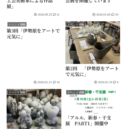
工芸美術家による作品
会展を開催しています
展」
2026.05.25
11
2026.03.04
29
イベント情報
イベント情報
第3回「伊勢原をアートで
元気に」
第2回 「伊勢原をアート
で元気に」
2026.02.21
10
2026.02.19
4
イベント情報
イベント情報
「アルル。新春・干支
展 PART1」開催中