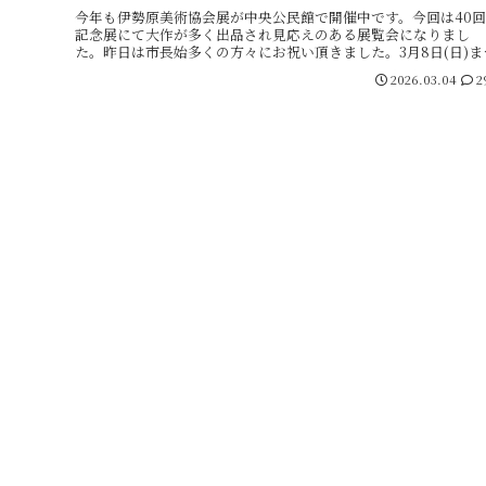
今年も伊勢原美術協会展が中央公民館で開催中です。今回は40回
記念展にて大作が多く出品され見応えのある展覧会になりまし
た。昨日は市長始多くの方々にお祝い頂きました。3月8日(日)ま
でです。是非，ご来場を...
2026.03.04
2