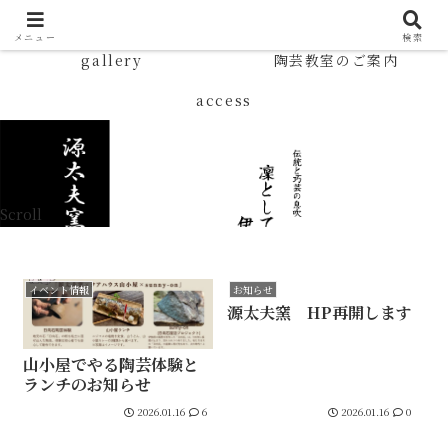
TOP
News
メニュー
検索
gallery
陶芸教室のご案内
access
Scroll
イベント情報
お知らせ
源太夫窯 HP再開します
山小屋でやる陶芸体験と
ランチのお知らせ
2026.01.16
6
2026.01.16
0